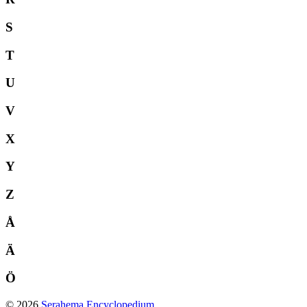
S
T
U
V
X
Y
Z
Å
Ä
Ö
© 2026
Serahema Encyclopedium