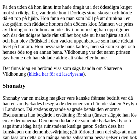
På den tiden då hon ännu inte hade dragit ut i det ödesdigra kriget
mot sin riktiga far, vandrade hon i Dorlogs stora skogar och hörde
då ett rop på hjälp. Hon fann en man som höll på att drunkna i en
skogstjärn och räddade honom från dödens klor. Mannen var prins
av Dorlog och när hon andades liv i honom slog han upp ögonen
och där det tidigare hade rått stillhet började nu hans hjärta att slå
och han blev förälskad i den vackra uppenbarelse som hade räddat
livet på honom. Hon besvarade hans kärlek, men så kom kriget och
hennes öde tog en annan bana. Vildhonung var det namn prinsen
gav henne och han slutade aldrig att söka efter henne.
Det finns idag en berömd visa som sägs handla om Shareena
Vildhonung (
klicka här för att läsa/lyssna
).
Shonaby
Shonaby var en mäktig magiker vars kanske främsta bedrift var då
han ensam lyckades besegra de demoner som härjade staden Aeylyn
i Landanor. Då stadens styrande vägrade betala den enorma
lösensumma han begärde i ersättning för sina tjänster släppte han lös
en av demonerna. Demonen dödade de som inte lyckades fly och
sägs ännu idag härja ruinstadens kusliga gator. Sedan dess har
kunskapen om demonbesvärjning gått förlorad men det sägs att man
kan läsa om detta och många andra sällsamma besvärjelser i den bok