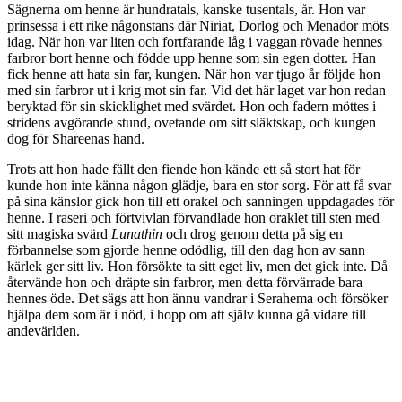
Sägnerna om henne är hundratals, kanske tusentals, år. Hon var
prinsessa i ett rike någonstans där Niriat, Dorlog och Menador möts
idag. När hon var liten och fortfarande låg i vaggan rövade hennes
farbror bort henne och födde upp henne som sin egen dotter. Han
fick henne att hata sin far, kungen. När hon var tjugo år följde hon
med sin farbror ut i krig mot sin far. Vid det här laget var hon redan
beryktad för sin skicklighet med svärdet. Hon och fadern möttes i
stridens avgörande stund, ovetande om sitt släktskap, och kungen
dog för Shareenas hand.
Trots att hon hade fällt den fiende hon kände ett så stort hat för
kunde hon inte känna någon glädje, bara en stor sorg. För att få svar
på sina känslor gick hon till ett orakel och sanningen uppdagades för
henne. I raseri och förtvivlan förvandlade hon oraklet till sten med
sitt magiska svärd
Lunathin
och drog genom detta på sig en
förbannelse som gjorde henne odödlig, till den dag hon av sann
kärlek ger sitt liv. Hon försökte ta sitt eget liv, men det gick inte. Då
återvände hon och dräpte sin farbror, men detta förvärrade bara
hennes öde. Det sägs att hon ännu vandrar i Serahema och försöker
hjälpa dem som är i nöd, i hopp om att själv kunna gå vidare till
andevärlden.