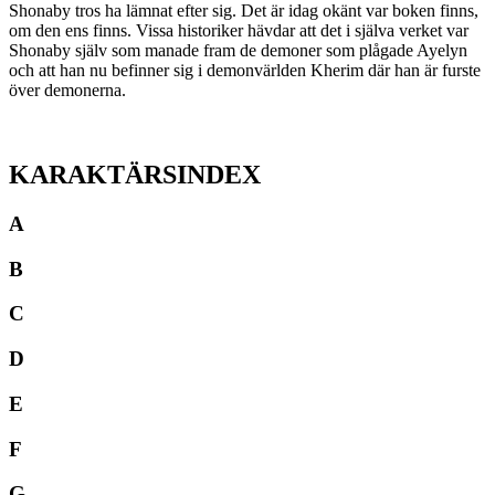
Shonaby tros ha lämnat efter sig. Det är idag okänt var boken finns,
om den ens finns. Vissa historiker hävdar att det i själva verket var
Shonaby själv som manade fram de demoner som plågade Ayelyn
och att han nu befinner sig i demonvärlden Kherim där han är furste
över demonerna.
KARAKTÄRSINDEX
A
B
C
D
E
F
G