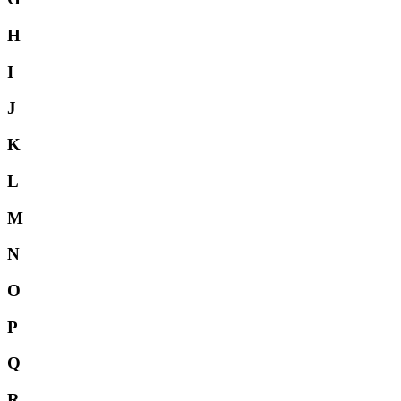
H
I
J
K
L
M
N
O
P
Q
R