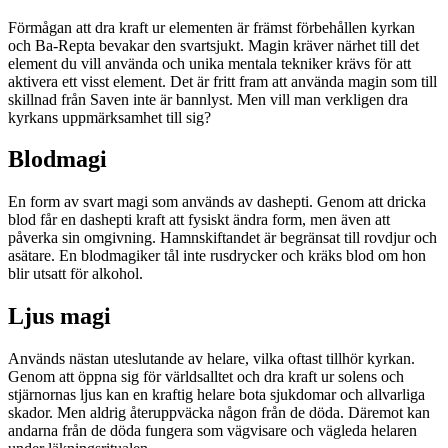
Förmågan att dra kraft ur elementen är främst förbehållen kyrkan
och Ba-Repta bevakar den svartsjukt. Magin kräver närhet till det
element du vill använda och unika mentala tekniker krävs för att
aktivera ett visst element. Det är fritt fram att använda magin som till
skillnad från Saven inte är bannlyst. Men vill man verkligen dra
kyrkans uppmärksamhet till sig?
Blodmagi
En form av svart magi som används av dashepti. Genom att dricka
blod får en dashepti kraft att fysiskt ändra form, men även att
påverka sin omgivning. Hamnskiftandet är begränsat till rovdjur och
asätare. En blodmagiker tål inte rusdrycker och kräks blod om hon
blir utsatt för alkohol.
Ljus magi
Används nästan uteslutande av helare, vilka oftast tillhör kyrkan.
Genom att öppna sig för världsalltet och dra kraft ur solens och
stjärnornas ljus kan en kraftig helare bota sjukdomar och allvarliga
skador. Men aldrig återuppväcka någon från de döda. Däremot kan
andarna från de döda fungera som vägvisare och vägleda helaren