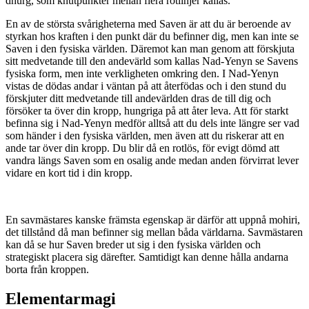
dhurg, som knutpunkter mellan flera rotlinjer kallas.
En av de största svårigheterna med Saven är att du är beroende av
styrkan hos kraften i den punkt där du befinner dig, men kan inte se
Saven i den fysiska världen. Däremot kan man genom att förskjuta
sitt medvetande till den andevärld som kallas Nad-Yenyn se Savens
fysiska form, men inte verkligheten omkring den. I Nad-Yenyn
vistas de dödas andar i väntan på att återfödas och i den stund du
förskjuter ditt medvetande till andevärlden dras de till dig och
försöker ta över din kropp, hungriga på att åter leva. Att för starkt
befinna sig i Nad-Yenyn medför alltså att du dels inte längre ser vad
som händer i den fysiska världen, men även att du riskerar att en
ande tar över din kropp. Du blir då en rotlös, för evigt dömd att
vandra längs Saven som en osalig ande medan anden förvirrat lever
vidare en kort tid i din kropp.
En savmästares kanske främsta egenskap är därför att uppnå mohiri,
det tillstånd då man befinner sig mellan båda världarna. Savmästaren
kan då se hur Saven breder ut sig i den fysiska världen och
strategiskt placera sig därefter. Samtidigt kan denne hålla andarna
borta från kroppen.
Elementarmagi